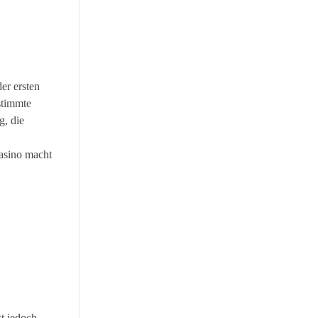
er ersten
stimmte
g, die
asino macht
t jedoch