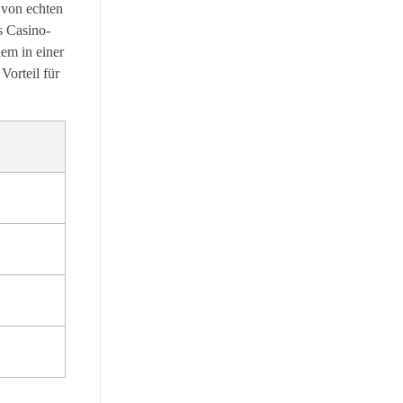
 von echten
s Casino-
dem in einer
Vorteil für