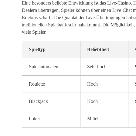
Eine besonders beliebte Entwicklung ist das Live-Casino. H
Dealern übertragen. Spieler können über einen Live-Chat mi
Erlebnis schafft. Die Qualität der Live-Übertragungen hat si
traditionellen Spielbank sehr nahekommt. Die Möglichkeit, v
viele Spieler.
Spieltyp
Beliebtheit
Spielautomaten
Sehr hoch
Roulette
Hoch
Blackjack
Hoch
Poker
Mittel