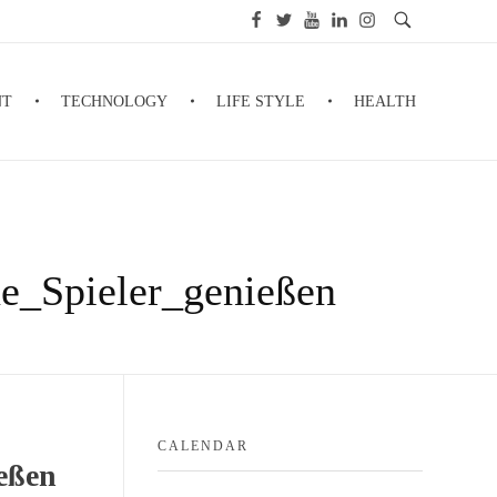
NT
TECHNOLOGY
LIFE STYLE
HEALTH
ne_Spieler_genießen
CALENDAR
eßen