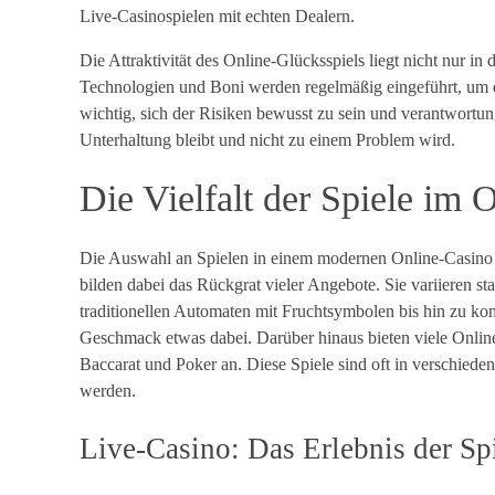
Live-Casinospielen mit echten Dealern.
Die Attraktivität des Online-Glücksspiels liegt nicht nur i
Technologien und Boni werden regelmäßig eingeführt, um das
wichtig, sich der Risiken bewusst zu sein und verantwortun
Unterhaltung bleibt und nicht zu einem Problem wird.
Die Vielfalt der Spiele im 
Die Auswahl an Spielen in einem modernen Online-Casino ist
bilden dabei das Rückgrat vieler Angebote. Sie variieren 
traditionellen Automaten mit Fruchtsymbolen bis hin zu k
Geschmack etwas dabei. Darüber hinaus bieten viele Onlin
Baccarat und Poker an. Diese Spiele sind oft in verschiede
werden.
Live-Casino: Das Erlebnis der S