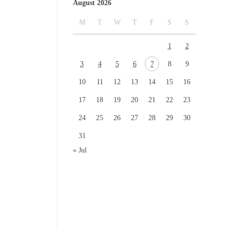
August 2026
M
T
W
T
F
S
S
1
2
3
4
5
6
7
8
9
10
11
12
13
14
15
16
17
18
19
20
21
22
23
24
25
26
27
28
29
30
31
« Jul