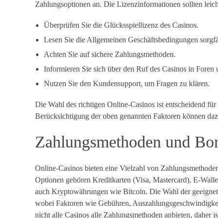
Zahlungsoptionen an. Die Lizenzinformationen sollten leich
Überprüfen Sie die Glücksspiellizenz des Casinos.
Lesen Sie die Allgemeinen Geschäftsbedingungen sorgfäl
Achten Sie auf sichere Zahlungsmethoden.
Informieren Sie sich über den Ruf des Casinos in Foren 
Nutzen Sie den Kundensupport, um Fragen zu klären.
Die Wahl des richtigen Online-Casinos ist entscheidend für 
Berücksichtigung der oben genannten Faktoren können dazu
Zahlungsmethoden und Bon
Online-Casinos bieten eine Vielzahl von Zahlungsmethoden
Optionen gehören Kreditkarten (Visa, Mastercard), E-Walle
auch Kryptowährungen wie Bitcoin. Die Wahl der geeignet
wobei Faktoren wie Gebühren, Auszahlungsgeschwindigkeit u
nicht alle Casinos alle Zahlungsmethoden anbieten, daher ist