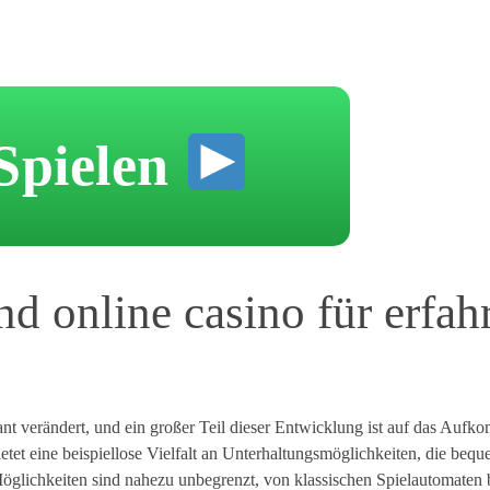
Spielen
d online casino für erfah
sant verändert, und ein großer Teil dieser Entwicklung ist auf das Auf
etet eine beispiellose Vielfalt an Unterhaltungsmöglichkeiten, die beq
lichkeiten sind nahezu unbegrenzt, von klassischen Spielautomaten b