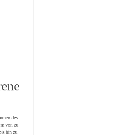
rene
kommen des
uem von zu
is hin zu