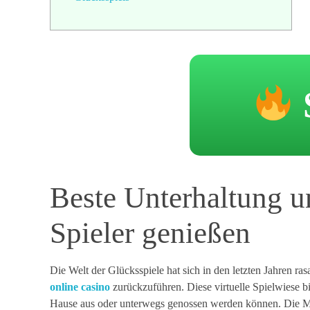
Beste Unterhaltung un
Spieler genießen
Die Welt der Glücksspiele hat sich in den letzten Jahren ra
online casino
zurückzuführen. Diese virtuelle Spielwiese bi
Hause aus oder unterwegs genossen werden können. Die Mög