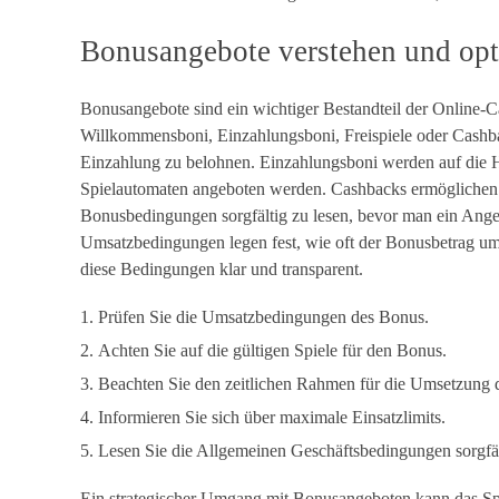
Bonusangebote verstehen und opt
Bonusangebote sind ein wichtiger Bestandteil der Online-C
Willkommensboni, Einzahlungsboni, Freispiele oder Cashb
Einzahlung zu belohnen. Einzahlungsboni werden auf die Hö
Spielautomaten angeboten werden. Cashbacks ermöglichen es
Bonusbedingungen sorgfältig zu lesen, bevor man ein Ange
Umsatzbedingungen legen fest, wie oft der Bonusbetrag um
diese Bedingungen klar und transparent.
Prüfen Sie die Umsatzbedingungen des Bonus.
Achten Sie auf die gültigen Spiele für den Bonus.
Beachten Sie den zeitlichen Rahmen für die Umsetzung 
Informieren Sie sich über maximale Einsatzlimits.
Lesen Sie die Allgemeinen Geschäftsbedingungen sorgfäl
Ein strategischer Umgang mit Bonusangeboten kann das Spi