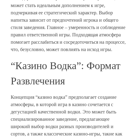
может стать идеальным дополнением к игре,
подчеркивая ее стратегический характер. Выбор
напитка зависит от предпочтений игрока и общего
стиля заведения. Главное – умеренность и соблюдение
правил ответственной игры. Подходящая атмосфера
помогает расслабиться и сосредоточиться на процессе,
что, безусловно, может повлиять на исход игры.
“Казино Водка”: Формат
Развлечения
Концепция “казино водка” предполагает создание
атмосферы, в которой игра в казино сочетается с
дегустацией качественной водки. Это может быть
специализированное заведение, предлагающее
широкий выбор водки разных производителей и
сортов, а также классические казино-игры, такие как