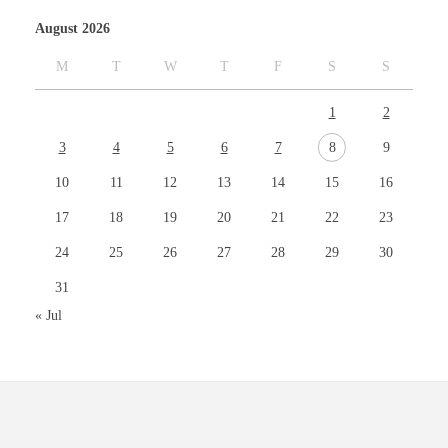
August 2026
M
T
W
T
F
S
S
1
2
3
4
5
6
7
8
9
10
11
12
13
14
15
16
17
18
19
20
21
22
23
24
25
26
27
28
29
30
31
« Jul