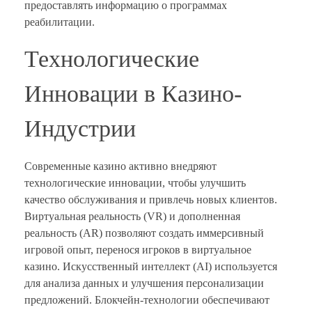
предоставлять информацию о программах
реабилитации.
Технологические
Инновации в Казино-
Индустрии
Современные казино активно внедряют
технологические инновации, чтобы улучшить
качество обслуживания и привлечь новых клиентов.
Виртуальная реальность (VR) и дополненная
реальность (AR) позволяют создать иммерсивный
игровой опыт, перенося игроков в виртуальное
казино. Искусственный интеллект (AI) используется
для анализа данных и улучшения персонализации
предложений. Блокчейн-технологии обеспечивают