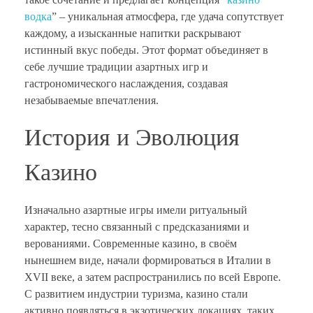
водка
” – уникальная атмосфера, где удача сопутствует
каждому, а изысканные напитки раскрывают
истинный вкус победы. Этот формат объединяет в
себе лучшие традиции азартных игр и
гастрономического наслаждения, создавая
незабываемые впечатления.
История и Эволюция
Казино
Изначально азартные игры имели ритуальный
характер, тесно связанный с предсказаниями и
верованиями. Современные казино, в своём
нынешнем виде, начали формироваться в Италии в
XVII веке, а затем распространились по всей Европе.
С развитием индустрии туризма, казино стали
активно появляться в экзотических локациях, таких