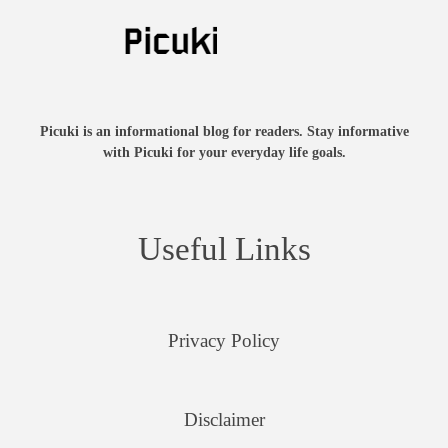
Picuki is an informational blog for readers. Stay informative
with Picuki for your everyday life goals.
Useful Links
Privacy Policy
Disclaimer