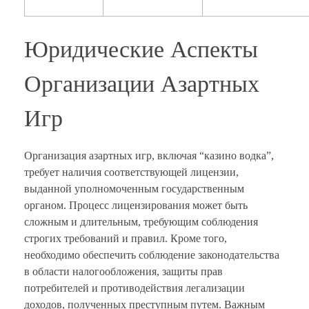
Юридические Аспекты
Организации Азартных
Игр
Организация азартных игр, включая “казино водка”,
требует наличия соответствующей лицензии,
выданной уполномоченным государственным
органом. Процесс лицензирования может быть
сложным и длительным, требующим соблюдения
строгих требований и правил. Кроме того,
необходимо обеспечить соблюдение законодательства
в области налогообложения, защиты прав
потребителей и противодействия легализации
доходов, полученных преступным путем. Важным