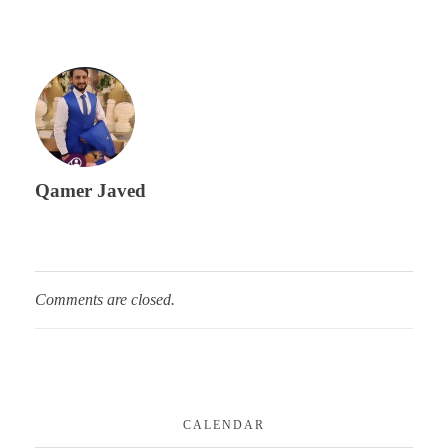
Qamer Javed
Comments are closed.
CALENDAR