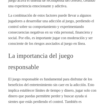
juego activa el sistema de recompensa del cerebro, creando
una experiencia emocionante y adictiva.
La combinación de estos factores puede llevar a algunos
jugadores a desarrollar una adicción al juego, perdiendo el
control sobre su comportamiento y experimentando
consecuencias negativas en su vida personal, financiera y
social. Por ello, es importante jugar con moderación y ser
consciente de los riesgos asociados al juego en línea.
La importancia del juego
responsable
El juego responsable es fundamental para disfrutar de los
beneficios del entretenimiento sin caer en la adicción. Esto
implica establecer límites de tiempo y dinero, jugar solo con
dinero que puedas permitirte perder y buscar ayuda si
sientes que estás perdiendo el control. También es