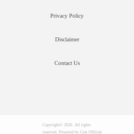
Privacy Policy
Disclaimer
Contact Us
Copyright© 2026. All rights
reserved. Powered by Gok Official