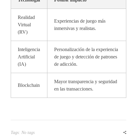
Realidad
Experiencias de juego más
Virtual
inmersivas y realistas.
(RV)
Inteligencia
Personalización de la experiencia
Artificial
de juego y detección de patrones
(IA)
de adicción.
Mayor transparencia y seguridad
Blockchain
en las transacciones.
Tags: No tags