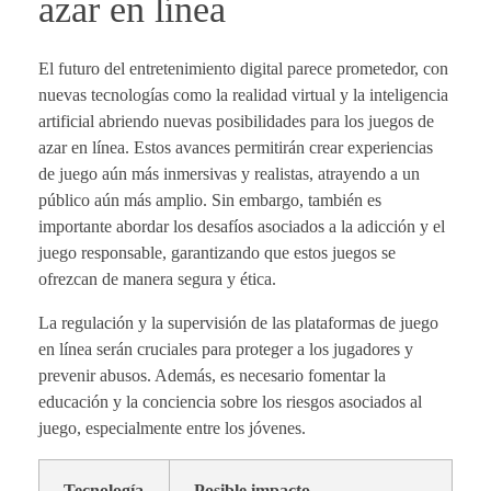
azar en línea
El futuro del entretenimiento digital parece prometedor, con
nuevas tecnologías como la realidad virtual y la inteligencia
artificial abriendo nuevas posibilidades para los juegos de
azar en línea. Estos avances permitirán crear experiencias
de juego aún más inmersivas y realistas, atrayendo a un
público aún más amplio. Sin embargo, también es
importante abordar los desafíos asociados a la adicción y el
juego responsable, garantizando que estos juegos se
ofrezcan de manera segura y ética.
La regulación y la supervisión de las plataformas de juego
en línea serán cruciales para proteger a los jugadores y
prevenir abusos. Además, es necesario fomentar la
educación y la conciencia sobre los riesgos asociados al
juego, especialmente entre los jóvenes.
Tecnología
Posible impacto