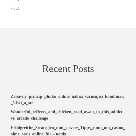
« Jul
Recent Posts
Zábavný_princip_plinko_online_nabízí_vzrušující_kombinaci
_štěstí_a_str
Wonderful_reflexes_and_chicken_road_await_in_this_addicti
ve_arcade_challenge
Erfolgreiche_Strategien_und_clevere_Tipps_rund_um_casino_
ohne_oasis_online_für – копія