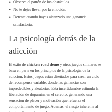
Observa el patrón de los obstáculos.
No te dejes llevar por la emoción.
Detente cuando hayas alcanzado una ganancia
satisfactoria.
La psicología detrás de la
adicción
El éxito de
chicken road demo
y otros juegos similares se
basa en parte en los principios de la psicología de la
adicción. Estos juegos están diseñados para crear un ciclo
de recompensa variable, donde las ganancias son
impredecibles y aleatorias. Esta incertidumbre estimula la
liberación de dopamina en el cerebro, generando una
sensación de placer y motivación que refuerza el
comportamiento de juego. Además, el riesgo inherente al