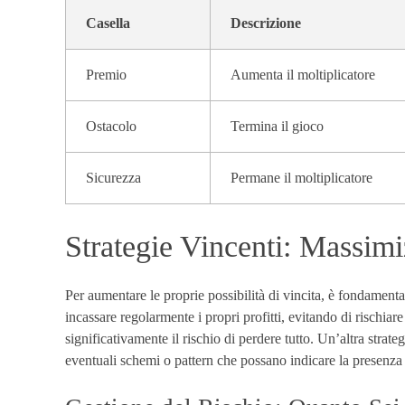
Casella
Descrizione
Premio
Aumenta il moltiplicatore
Ostacolo
Termina il gioco
Sicurezza
Permane il moltiplicatore
Strategie Vincenti: Massimi
Per aumentare le proprie possibilità di vincita, è fondamenta
incassare regolarmente i propri profitti, evitando di rischiar
significativamente il rischio di perdere tutto. Un’altra strat
eventuali schemi o pattern che possano indicare la presenza 