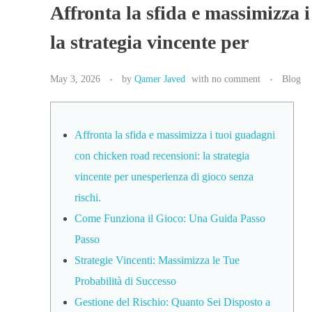
Affronta la sfida e massimizza 
la strategia vincente per
May 3, 2026
by
Qamer Javed
with
no comment
Blog
Affronta la sfida e massimizza i tuoi guadagni
con chicken road recensioni: la strategia
vincente per unesperienza di gioco senza
rischi.
Come Funziona il Gioco: Una Guida Passo
Passo
Strategie Vincenti: Massimizza le Tue
Probabilità di Successo
Gestione del Rischio: Quanto Sei Disposto a