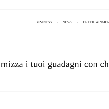
BUSINESS
NEWS
ENTERTAINME
imizza i tuoi guadagni con ch