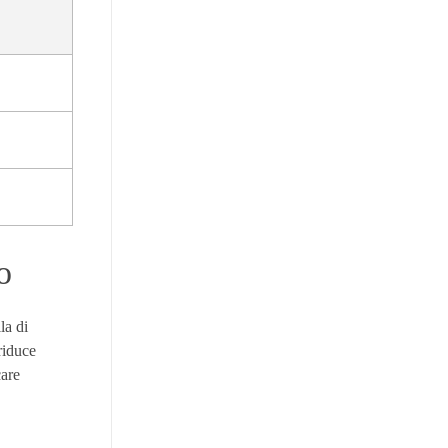
o
la di
riduce
care