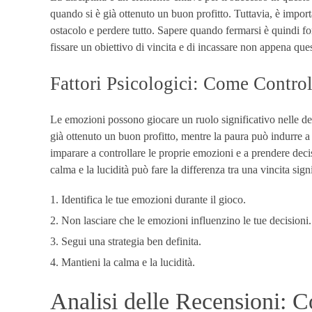
quando si è già ottenuto un buon profitto. Tuttavia, è import
ostacolo e perdere tutto. Sapere quando fermarsi è quindi fo
fissare un obiettivo di vincita e di incassare non appena que
Fattori Psicologici: Come Control
Le emozioni possono giocare un ruolo significativo nelle de
già ottenuto un buon profitto, mentre la paura può indurre 
imparare a controllare le proprie emozioni e a prendere decis
calma e la lucidità può fare la differenza tra una vincita sign
Identifica le tue emozioni durante il gioco.
Non lasciare che le emozioni influenzino le tue decisioni.
Segui una strategia ben definita.
Mantieni la calma e la lucidità.
Analisi delle Recensioni: C