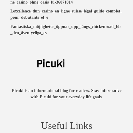
ne_casino_ohne_oasis_fü-36071014
Lexcellence_dun_casino_en_ligne_suisse_légal_guide_complet_
pour_débutants_et_e
Fantastiska_möjligheter_öppnar_upp_längs_chickenroad_för
_den_äventyrliga_cy
Picuki is an informational blog for readers. Stay informative
with Picuki for your everyday life goals.
Useful Links