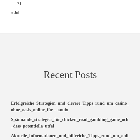
31
« Jul
Recent Posts
Erfolgreiche_Strategien_und_clevere_Tipps_rund_um_casino_
ohne_oasis_online_für – копія
Spännande_strategier_för_chicken_road_gambling_game_och
_dess_potentiella_utfal
Aktuelle_Informationen_und_hilfreiche_Tipps_rund_um_onli