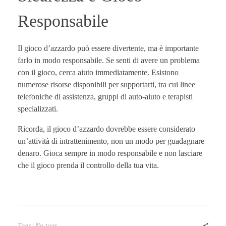
Responsabile
Il gioco d’azzardo può essere divertente, ma è importante
farlo in modo responsabile. Se senti di avere un problema
con il gioco, cerca aiuto immediatamente. Esistono
numerose risorse disponibili per supportarti, tra cui linee
telefoniche di assistenza, gruppi di auto-aiuto e terapisti
specializzati.
Ricorda, il gioco d’azzardo dovrebbe essere considerato
un’attività di intrattenimento, non un modo per guadagnare
denaro. Gioca sempre in modo responsabile e non lasciare
che il gioco prenda il controllo della tua vita.
Tags: No tags