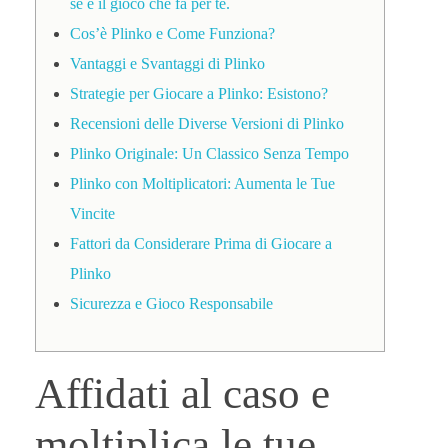
se è il gioco che fa per te.
Cos’è Plinko e Come Funziona?
Vantaggi e Svantaggi di Plinko
Strategie per Giocare a Plinko: Esistono?
Recensioni delle Diverse Versioni di Plinko
Plinko Originale: Un Classico Senza Tempo
Plinko con Moltiplicatori: Aumenta le Tue
Vincite
Fattori da Considerare Prima di Giocare a
Plinko
Sicurezza e Gioco Responsabile
Affidati al caso e
moltiplica le tue