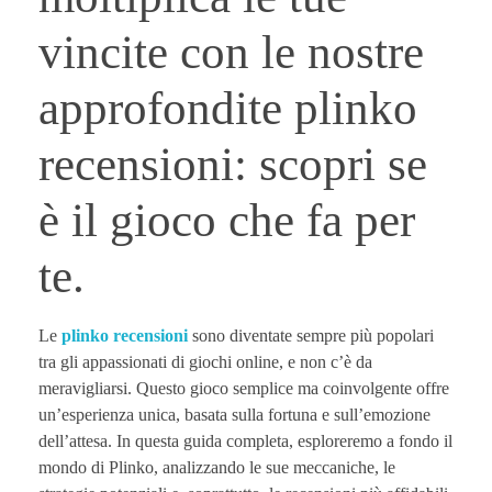
vincite con le nostre
approfondite plinko
recensioni: scopri se
è il gioco che fa per
te.
Le
plinko recensioni
sono diventate sempre più popolari
tra gli appassionati di giochi online, e non c’è da
meravigliarsi. Questo gioco semplice ma coinvolgente offre
un’esperienza unica, basata sulla fortuna e sull’emozione
dell’attesa. In questa guida completa, esploreremo a fondo il
mondo di Plinko, analizzando le sue meccaniche, le