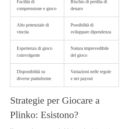
Facilità di
Rischio di perdita di
comprensione e gioco
denaro
Alto potenziale di
Possibilità di
vincita
sviluppare dipendenza
Esperienza di gioco
Natura imprevedibile
coinvolgente
del gioco
Disponibilità su
Variazioni nelle regole
diverse piattaforme
e nei payout
Strategie per Giocare a
Plinko: Esistono?