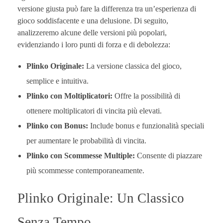
versione giusta può fare la differenza tra un’esperienza di
gioco soddisfacente e una delusione. Di seguito,
analizzeremo alcune delle versioni più popolari,
evidenziando i loro punti di forza e di debolezza:
Plinko Originale:
La versione classica del gioco,
semplice e intuitiva.
Plinko con Moltiplicatori:
Offre la possibilità di
ottenere moltiplicatori di vincita più elevati.
Plinko con Bonus:
Include bonus e funzionalità speciali
per aumentare le probabilità di vincita.
Plinko con Scommesse Multiple:
Consente di piazzare
più scommesse contemporaneamente.
Plinko Originale: Un Classico
Senza Tempo