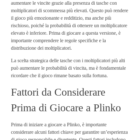
aumentare le vincite grazie alla presenza di tasche con
moltiplicatori di scommessa più elevati. Questo può rendere
il gioco più emozionante e redditizio, ma anche più
rischioso, poiché la probabilità di ottenere un moltiplicatore
elevato è inferiore. Prima di giocare a questa versione, è
importante comprendere le regole specifiche e la
distribuzione dei moltiplicatori.
La scelta strategica delle tasche con i moltiplicatori più alti
può aumentare le probabilità di vincita, ma è fondamentale
ricordare che il gioco rimane basato sulla fortuna.
Fattori da Considerare
Prima di Giocare a Plinko
Prima di iniziare a giocare a Plinko, è importante
considerare alcuni fattori chiave per garantire un’esperienza
di gioco responsabile e divertente. Questi fattori includono