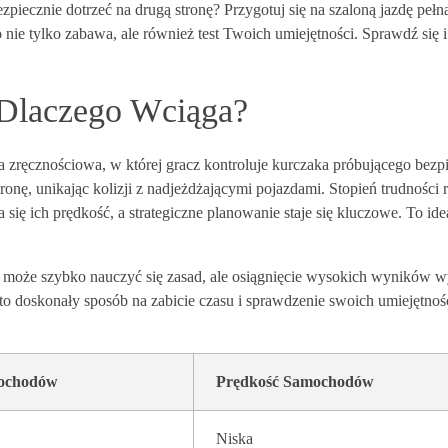
piecznie dotrzeć na drugą stronę? Przygotuj się na szaloną jazdę pełn
 nie tylko zabawa, ale również test Twoich umiejętności. Sprawdź się i
 Dlaczego Wciąga?
ra zręcznościowa, w której gracz kontroluje kurczaka próbującego bezp
stronę, unikając kolizji z nadjeżdżającymi pojazdami. Stopień trudności 
ię ich prędkość, a strategiczne planowanie staje się kluczowe. To ide
dy może szybko nauczyć się zasad, ale osiągnięcie wysokich wyników
to doskonały sposób na zabicie czasu i sprawdzenie swoich umiejętnoś
mochodów
Prędkość Samochodów
Niska