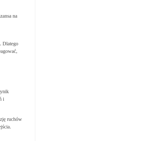
szansa na
. Dlatego
reagować,
wynik
 i
yzję ruchów
jścia.