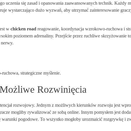
ego uczenia się zasad i opanowania zaawansowanych technik. Każdy 
 oferuje wystarczająco dużo wyzwań, aby utrzymać zainteresowanie gracz
jest w
chicken road
reagowanie, koordynacja wzrokowo-ruchowa i str
wysokim poziomem adrenaliny. Przejście przez ruchliwe skrzyżowanie t
 nerwy.
ruchowa, strategiczne myślenie.
 Możliwe Rozwinięcia
encjał rozwojowy. Jednym z możliwych kierunków rozwoju jest wpr
 gracze mogliby rywalizować ze sobą online. Innym pomysłem jest dod
się warunki pogodowe. To wszystko mogłoby urozmaicić rozgrywkę i zw