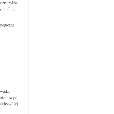
może szybko
y na długi
ategiczne
o
owadzenie
anie nowych
iększyć jej