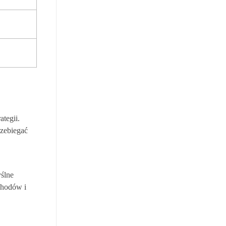
ategii.
rzebiegać
yślne
chodów i