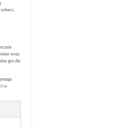
ą
 zobacz,
iecznie
rośnie wraz
alna gra dla
 wymaga
ci w