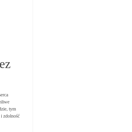
ez
serca
hliwe
dzie, tym
 i zdolność