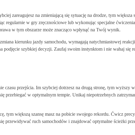
zybciej zareagujesz na zmieniającą się sytuację na drodze, tym większa 
ając regularnie w gry zręcznościowe lub wykonując specjalne ćwiczenia
 poprawa w tym obszarze może znacząco wpłynąć na Twój wynik.
ub zmiana kierunku jazdy samochodu, wymagają natychmiastowej reakcji
podjęcie szybkiej decyzji. Zaufaj swoim instynktom i nie wahaj się 
ie czasu przejścia. Im szybciej dotrzesz na drugą stronę, tym wyższy 
 się przebiegać w optymalnym tempie. Unikaj niepotrzebnych zatrzymań
ulicę, tym większą szansę masz na pobicie swojego rekordu. Ćwicz prec
z się przewidywać ruch samochodów i znajdować optymalne ścieżki prze