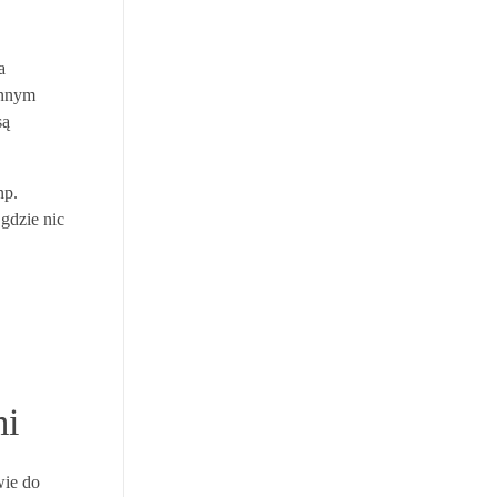
a
Innym
są
np.
gdzie nic
mi
wie do