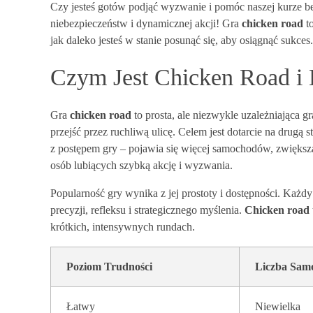
Czy jesteś gotów podjąć wyzwanie i pomóc naszej kurze bez
niebezpieczeństw i dynamicznej akcji! Gra
chicken road
to
jak daleko jesteś w stanie posunąć się, aby osiągnąć sukces.
Czym Jest Chicken Road i
Gra
chicken road
to prosta, ale niezwykle uzależniająca g
przejść przez ruchliwą ulicę. Celem jest dotarcie na drugą 
z postępem gry – pojawia się więcej samochodów, zwiększa s
osób lubiących szybką akcję i wyzwania.
Popularność gry wynika z jej prostoty i dostępności. Każ
precyzji, refleksu i strategicznego myślenia.
Chicken road
krótkich, intensywnych rundach.
Poziom Trudności
Liczba Sa
Łatwy
Niewielka