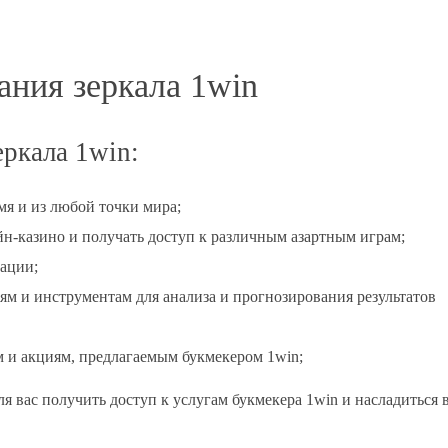
ния зеркала 1win
ркала 1win:
мя и из любой точки мира;
айн-казино и получать доступ к различным азартным играм;
ации;
м и инструментам для анализа и прогнозирования результатов
 и акциям, предлагаемым букмекером 1win;
ля вас получить доступ к услугам букмекера 1win и насладиться 