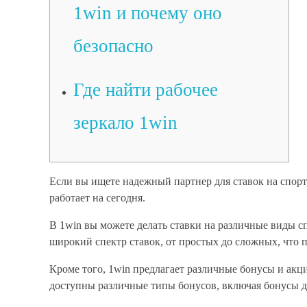
1win и почему оно
безопасно
Где найти рабочее
зеркало 1win
Если вы ищете надежный партнер для ставок на спорт
работает на сегодня.
В 1win вы можете делать ставки на различные виды сп
широкий спектр ставок, от простых до сложных, что 
Кроме того, 1win предлагает различные бонусы и акци
доступны различные типы бонусов, включая бонусы д