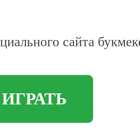
циального сайта букмек
ИГРАТЬ