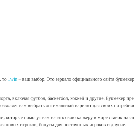
, то
1win
– ваш выбор. Это зеркало официального сайта букмекер
орта, включая футбол, баскетбол, хоккей и другие. Букмекер пре
позволяет вам выбрать оптимальный вариант для своих потребно
и, которые помогут вам начать свою карьеру в мире ставок на с
ля новых игроков, бонусы для постоянных игроков и другие.