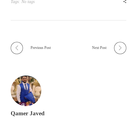
Tags: No tags
Previous Post
Next Post
Qamer Javed