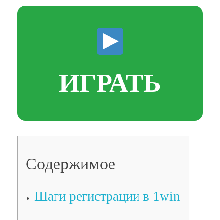
ИГРАТЬ
Содержимое
Шаги регистрации в 1win