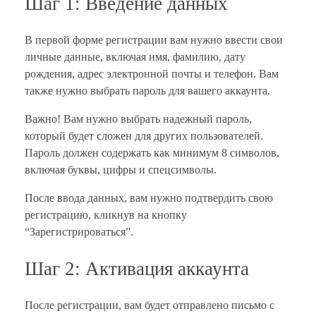
Шаг 1: Введение данных
В первой форме регистрации вам нужно ввести свои
личные данные, включая имя, фамилию, дату
рождения, адрес электронной почты и телефон. Вам
также нужно выбрать пароль для вашего аккаунта.
Важно! Вам нужно выбрать надежный пароль,
который будет сложен для других пользователей.
Пароль должен содержать как минимум 8 символов,
включая буквы, цифры и спецсимволы.
После ввода данных, вам нужно подтвердить свою
регистрацию, кликнув на кнопку
“Зарегистрироваться”.
Шаг 2: Активация аккаунта
После регистрации, вам будет отправлено письмо с