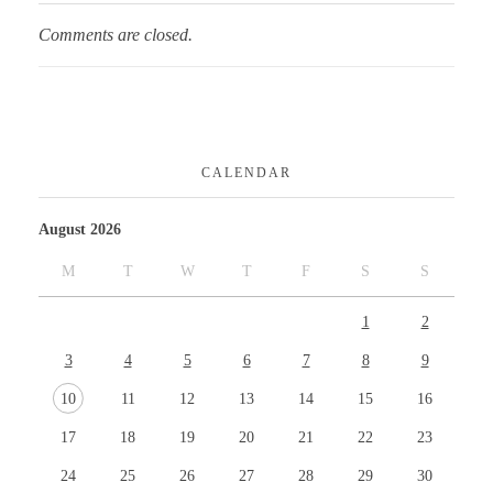
Comments are closed.
CALENDAR
August 2026
M
T
W
T
F
S
S
1
2
3
4
5
6
7
8
9
10
11
12
13
14
15
16
17
18
19
20
21
22
23
24
25
26
27
28
29
30