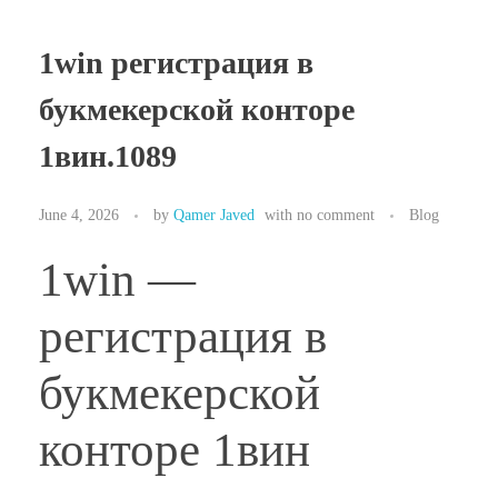
1win регистрация в
букмекерской конторе
1вин.1089
June 4, 2026
by
Qamer Javed
with
no comment
Blog
1win —
регистрация в
букмекерской
конторе 1вин