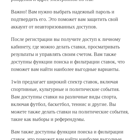
Важно! Вам нужно выбрать надежный пароль и
подтвердить его. Это поможет вам защитить свой
аккаунт от неавторизованных доступов.
После регистрации вы получите доступ к личному
кабинету, где можно делать ставки, просматривать
результаты и управлять своим счетом. Вам также
доступны функции поиска и фильтрации ставок, что
поможет вам найти наиболее выгодные варианты.
1win предлагает широкий спектр ставок, включая
спортивные, культурные и политические события.
Вам доступны ставки на различные виды спорта,
включая футбол, баскетбол, теннис и другие. Вы
можете также делать ставки на политические события,
такие как выборы и референдумы.
Вам также доступны функции поиска и фильтрации
ставок, что поможет вам найти наиболее выгодные